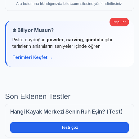
Ara butonuna tıkladığınızda
bilet.com
sitesine yönlendirilirsiniz.
Popüler
❄️ Biliyor Musun?
Pistte duyduğun
powder
,
carving
,
gondola
gibi
terimlerin anlamlarını saniyeler içinde öğren.
Terimleri Keşfet →
Son Eklenen Testler
Hangi Kayak Merkezi Senin Ruh Eşin? (Test)
...
Testi çöz