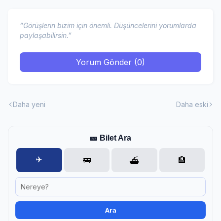
“Görüşlerin bizim için önemli. Düşüncelerini yorumlarda
paylaşabilirsin.”
Yorum Gönder (0)
Daha yeni
Daha eski
🎫 Bilet Ara
✈️
🚌
🏨
⛴️
Ara