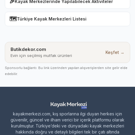
🎉
Kayak Merkezlerinde Yapılabilecek Aktiviteler
🗺️
Türkiye Kayak Merkezleri Listesi
Butikdekor.com
Keşfet →
Evin için seçilmiş mutfak ürünleri
Sponsorlu bağlantı: Bu link üzerinden yapılan alışverişlerden site gelir elde
edebilir.
kayakmerkezi.com, kış sporlarına ilgi duyan herkes için
güvenilir, güncel ve ilham verici bir içerik platformu olarak
kurulmuştur. Türkiye’deki ve dünyadaki kayak merkezleri
hakkında doğru ve detaylı bilgileri tek bir çatı altında