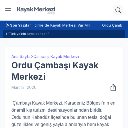
Merkezi
⛷️ Son Yazılar
Edirne'de Kayak Merkezi Var Mı?
Ordu Çambaşı Kay
ℹ️ “Türkiye’nin kayak rehberi”
Ana Sayfa
Çambaşı Kayak Merkezi
Ordu Çambaşı Kayak
Merkezi
Mart 13, 2026
Çambaşı Kayak Merkezi
, Karadeniz Bölgesi’nin en
önemli kış turizmi destinasyonlarından biridir.
Ordu’nun Kabadüz ilçesinde bulunan tesis, doğal
güzellikleri ve geniş yayla alanlarıyla hem kayak